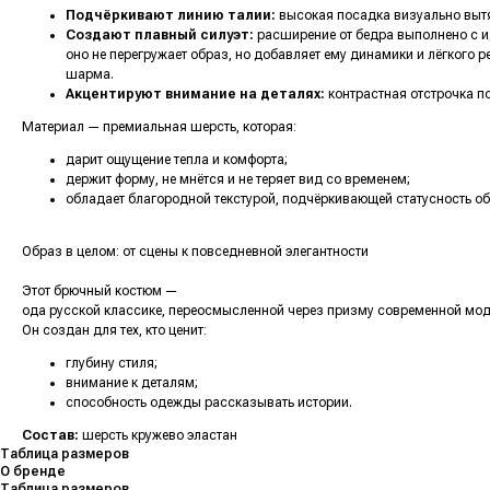
Подчёркивают линию талии:
высокая посадка визуально вытя
Создают плавный силуэт:
расширение от бедра выполнено с и
оно не перегружает образ, но добавляет ему динамики и лёгкого р
шарма.
Акцентируют внимание на деталях:
контрастная отстрочка п
Материал — премиальная шерсть, которая:
дарит ощущение тепла и комфорта;
держит форму, не мнётся и не теряет вид со временем;
обладает благородной текстурой, подчёркивающей статусность об
Образ в целом: от сцены к повседневной элегантности
Этот брючный костюм —
ода русской классике, переосмысленной через призму современной мо
Он создан для тех, кто ценит:
глубину стиля;
внимание к деталям;
способность одежды рассказывать истории.
Состав:
шерсть кружево эластан
Таблица размеров
О бренде
Таблица размеров