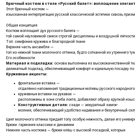
Брючный костюм в стиле «Русский балет»: воплощение элеган
Этот брючный костюм —
изысканная интерпретация русской классической эстетики сквозь приз
Общая концепция
Костюм воплощает дух русского балета —
той самой неуловимой смеси строгой дисциплины и воздушной лёгкости,
Топ: симфония кружева и благородной ткани
Верхняя часть ансамбля —
топ из нежной ткани молочного оттенка, будто сотканной из утреннего т
Его особенности:
Материал и подкладка:
основа выполнена из высококачественной тк
деликатный подклад, обеспечивающий комфорт и идеальную посадку по 
Кружевные акценты:
фронтальная вставка —
отдалённо напоминает традиционные мотивы русского народного
кружевные вставки на рукавах —
расположены в зоне сгиба локтя, добавляют образу хрупкой изыс
Конструктивные детали:
сзади — аккуратный замок-
молния, обеспечивающий удобство надевания и безупречный силу
Цвет молочного оттенка придаёт топу особую нежность, делая его унив
Брюки: гармония классики и динамики
Нижняя часть костюма — брюки клёш с высокой посадкой, которые: