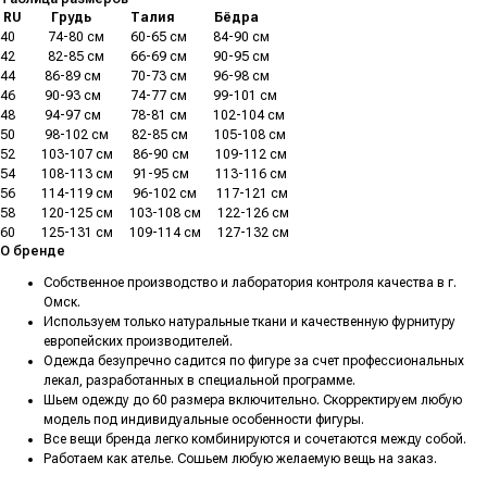
.
RU
.........
Грудь
............
Талия
............
Бёдра
40
..........
74-80 см
........
60-65 см
........
84-90 см
42
..........
82-85 см
........
66-69 см
........
90-95 см
44
.........
86-89 см
.........
70-73 см
........
96-98 см
46
.........
90-93 см
.........
74-77 см
........
99-101 см
48
.........
94-97 см
.........
78-81 см
........
102-104 см
50
.........
98-102 см
.......
82-85 см
........
105-108 см
52
........
103-107 см
......
86-90 см
........
109-112 см
54
........
108-113 см
......
91-95 см
........
113-116 см
56
........
114-119 см
......
96-102 см
......
117-121 см
58
........
120-125 см
.....
103-108 см
.....
122-126 см
60
........
125-131 см
.....
109-114 см
.....
127-132 см
О бренде
Собственное производство и лаборатория контроля качества в г.
Омск.
Используем только натуральные ткани и качественную фурнитуру
европейских производителей.
Одежда безупречно садится по фигуре за счет профессиональных
лекал, разработанных в специальной программе.
Шьем одежду до 60 размера включительно. Скорректируем любую
модель под индивидуальные особенности фигуры.
Все вещи бренда легко комбинируются и сочетаются между собой.
Работаем как ателье. Сошьем любую желаемую вещь на заказ.