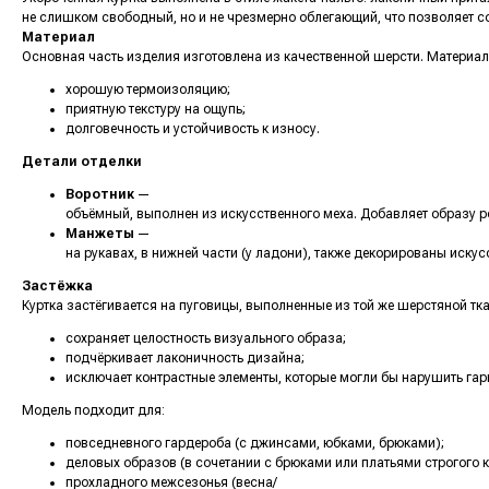
не слишком свободный, но и не чрезмерно облегающий, что позволяет со
Материал
Основная часть изделия изготовлена из качественной шерсти. Материал
хорошую термоизоляцию;
приятную текстуру на ощупь;
долговечность и устойчивость к износу.
Детали отделки
Воротник
—
объёмный, выполнен из искусственного меха. Добавляет образу р
Манжеты
—
на рукавах, в нижней части (у ладони), также декорированы искус
Застёжка
Куртка застёгивается на пуговицы, выполненные из той же шерстяной тка
сохраняет целостность визуального образа;
подчёркивает лаконичность дизайна;
исключает контрастные элементы, которые могли бы нарушить га
Модель подходит для:
повседневного гардероба (с джинсами, юбками, брюками);
деловых образов (в сочетании с брюками или платьями строгого к
прохладного межсезонья (весна/