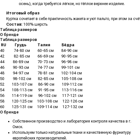
осень), когда требуется лёгкое, но тёплое верхнее изделие.
Итоговый образ
Куртка сочетает в себе практичность жакета и уют пальто, при этом за 
Состав:
100% шерсть
Таблица размеров
О бренде
Таблица размеров
.
RU
.........
Грудь
............
Талия
............
Бёдра
40
..........
74-80 см
........
60-65 см
........
84-90 см
42
..........
82-85 см
........
66-69 см
........
90-95 см
44
.........
86-89 см
.........
70-73 см
........
96-98 см
46
.........
90-93 см
.........
74-77 см
........
99-101 см
48
.........
94-97 см
.........
78-81 см
........
102-104 см
50
.........
98-102 см
.......
82-85 см
........
105-108 см
52
........
103-107 см
......
86-90 см
........
109-112 см
54
........
108-113 см
......
91-95 см
........
113-116 см
56
........
114-119 см
......
96-102 см
......
117-121 см
58
........
120-125 см
.....
103-108 см
.....
122-126 см
60
........
125-131 см
.....
109-114 см
.....
127-132 см
О бренде
Собственное производство и лаборатория контроля качества в г.
Омск.
Используем только натуральные ткани и качественную фурнитуру
европейских производителей.