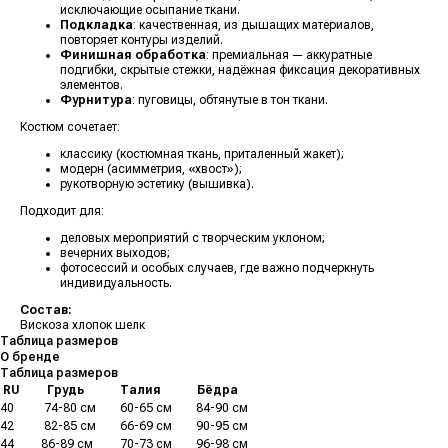
исключающие осыпание ткани.
Подкладка
: качественная, из дышащих материалов,
повторяет контуры изделий.
Финишная обработка
: премиальная — аккуратные
подгибки, скрытые стежки, надёжная фиксация декоративных
элементов.
Фурнитура
: пуговицы, обтянутые в тон ткани.
Костюм сочетает:
классику (костюмная ткань, приталенный жакет);
модерн (асимметрия, «хвост»);
рукотворную эстетику (вышивка).
Подходит для:
деловых мероприятий с творческим уклоном;
вечерних выходов;
фотосессий и особых случаев, где важно подчеркнуть
индивидуальность.
Состав:
Вискоза хлопок шелк
Таблица размеров
О бренде
Таблица размеров
.
RU
.........
Грудь
............
Талия
............
Бёдра
40
..........
74-80 см
........
60-65 см
........
84-90 см
42
..........
82-85 см
........
66-69 см
........
90-95 см
44
.........
86-89 см
.........
70-73 см
........
96-98 см