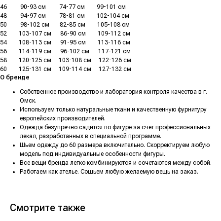
46
.........
90-93 см
.........
74-77 см
........
99-101 см
48
.........
94-97 см
.........
78-81 см
........
102-104 см
50
.........
98-102 см
.......
82-85 см
........
105-108 см
52
........
103-107 см
......
86-90 см
........
109-112 см
54
........
108-113 см
......
91-95 см
........
113-116 см
56
........
114-119 см
......
96-102 см
......
117-121 см
58
........
120-125 см
.....
103-108 см
.....
122-126 см
60
........
125-131 см
.....
109-114 см
.....
127-132 см
О бренде
Собственное производство и лаборатория контроля качества в г.
Омск.
Используем только натуральные ткани и качественную фурнитуру
европейских производителей.
Одежда безупречно садится по фигуре за счет профессиональных
лекал, разработанных в специальной программе.
Шьем одежду до 60 размера включительно. Скорректируем любую
модель под индивидуальные особенности фигуры.
Все вещи бренда легко комбинируются и сочетаются между собой.
Работаем как ателье. Сошьем любую желаемую вещь на заказ.
Смотрите также