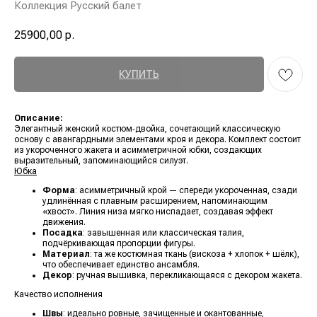
Коллекция Русский балет
25900,00
р.
КУПИТЬ
Описание:
Элегантный женский костюм‑двойка, сочетающий классическую
основу с авангардными элементами кроя и декора. Комплект состоит
из укороченного жакета и асимметричной юбки, создающих
выразительный, запоминающийся силуэт.
Юбка
Форма
: асимметричный крой — спереди укороченная, сзади
удлинённая с плавным расширением, напоминающим
«хвост». Линия низа мягко ниспадает, создавая эффект
движения.
Посадка
: завышенная или классическая талия,
подчёркивающая пропорции фигуры.
Материал
: та же костюмная ткань (вискоза + хлопок + шёлк),
что обеспечивает единство ансамбля.
Декор
: ручная вышивка, перекликающаяся с декором жакета.
Качество исполнения
Швы
: идеально ровные, зачищенные и окантованные,