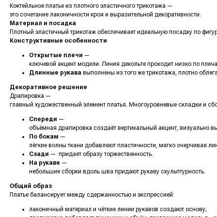
Коктейльное платье из плотного эластичного трикотажа —
это сочетание лаконичности кроя и выразительной декоративности.
Материал и посадка
Плотный эластичный трикотаж обеспечивает идеальную посадку по фигуре
Конструктивные особенности
Открытые плечи
—
ключевой акцент модели. Линия декольте проходит низко по плеча
Длинные рукава
выполнены из того же трикотажа, плотно облега
Декоративное решение
Драпировка —
главный художественный элемент платья. Многоуровневые складки и сб
Спереди
—
объёмная драпировка создаёт вертикальный акцент, визуально вы
По бокам
—
лёгкие волны ткани добавляют пластичности, мягко очерчивая ли
Сзади
— придает образу торжественность.
На рукаве
—
небольшие сборки вдоль шва придают рукаву скульптурность.
Общий образ
Платье балансирует между сдержанностью и экспрессией:
лаконичный материал и чёткие линии рукавов создают основу;