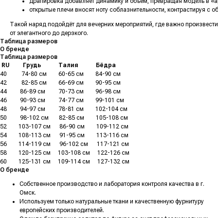
драпировка добавляет динамику и объём, превращая модель в «а
открытые плечи вносят ноту соблазнительности, контрастируя с 
Такой наряд подойдёт для вечерних мероприятий, где важно произвести 
от элегантного до дерзкого.
Таблица размеров
О бренде
Таблица размеров
.
RU
.........
Грудь
............
Талия
............
Бёдра
40
..........
74-80 см
........
60-65 см
........
84-90 см
42
..........
82-85 см
........
66-69 см
........
90-95 см
44
.........
86-89 см
.........
70-73 см
........
96-98 см
46
.........
90-93 см
.........
74-77 см
........
99-101 см
48
.........
94-97 см
.........
78-81 см
........
102-104 см
50
.........
98-102 см
.......
82-85 см
........
105-108 см
52
........
103-107 см
......
86-90 см
........
109-112 см
54
........
108-113 см
......
91-95 см
........
113-116 см
56
........
114-119 см
......
96-102 см
......
117-121 см
58
........
120-125 см
.....
103-108 см
.....
122-126 см
60
........
125-131 см
.....
109-114 см
.....
127-132 см
О бренде
Собственное производство и лаборатория контроля качества в г.
Омск.
Используем только натуральные ткани и качественную фурнитуру
европейских производителей.