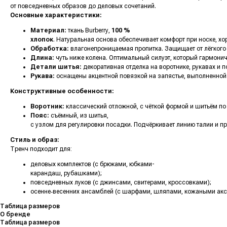
от повседневных образов до деловых сочетаний.
Основные характеристики:
Материал:
ткань
Burberry
,
100 %
хлопок
. Натуральная основа обеспечивает комфорт при носке, х
Обработка:
влагонепроницаемая пропитка. Защищает от лёгкого 
Длина:
чуть ниже колена. Оптимальный силуэт, который гармонич
Детали шитья:
декоративная отделка на воротнике, рукавах и 
Рукава:
оснащены акцентной повязкой на запястье, выполненной из
Конструктивные особенности:
Воротник:
классический отложной, с чёткой формой и шитьём по
Пояс:
съёмный, из шитья,
с узлом для регулировки посадки. Подчёркивает линию талии и пр
Стиль и образ:
Тренч подходит для:
деловых комплектов (с брюками, юбками-
карандаш, рубашками);
повседневных луков (с джинсами, свитерами, кроссовками);
осенне‑весенних ансамблей (с шарфами, шляпами, кожаными акс
Таблица размеров
О бренде
Таблица размеров