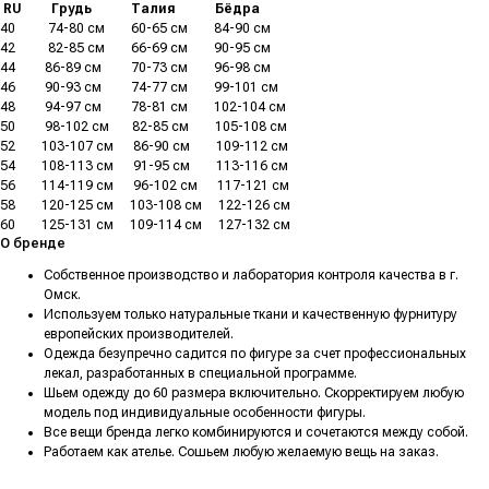
.
RU
.........
Грудь
............
Талия
............
Бёдра
40
..........
74-80 см
........
60-65 см
........
84-90 см
42
..........
82-85 см
........
66-69 см
........
90-95 см
44
.........
86-89 см
.........
70-73 см
........
96-98 см
46
.........
90-93 см
.........
74-77 см
........
99-101 см
48
.........
94-97 см
.........
78-81 см
........
102-104 см
50
.........
98-102 см
.......
82-85 см
........
105-108 см
52
........
103-107 см
......
86-90 см
........
109-112 см
54
........
108-113 см
......
91-95 см
........
113-116 см
56
........
114-119 см
......
96-102 см
......
117-121 см
58
........
120-125 см
.....
103-108 см
.....
122-126 см
60
........
125-131 см
.....
109-114 см
.....
127-132 см
О бренде
Собственное производство и лаборатория контроля качества в г.
Омск.
Используем только натуральные ткани и качественную фурнитуру
европейских производителей.
Одежда безупречно садится по фигуре за счет профессиональных
лекал, разработанных в специальной программе.
Шьем одежду до 60 размера включительно. Скорректируем любую
модель под индивидуальные особенности фигуры.
Все вещи бренда легко комбинируются и сочетаются между собой.
Работаем как ателье. Сошьем любую желаемую вещь на заказ.