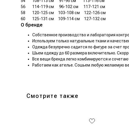
54
........
108-113 см
......
91-95 см
........
113-116 см
56
........
114-119 см
......
96-102 см
......
117-121 см
58
........
120-125 см
.....
103-108 см
.....
122-126 см
60
........
125-131 см
.....
109-114 см
.....
127-132 см
О бренде
Собственное производство и лаборатория контрол
Используем только натуральные ткани и качестве
Одежда безупречно садится по фигуре за счет пр
Шьем одежду до 60 размера включительно. Скорр
Все вещи бренда легко комбинируются и сочетаю
Работаем как ателье. Сошьем любую желаемую ве
Смотрите также