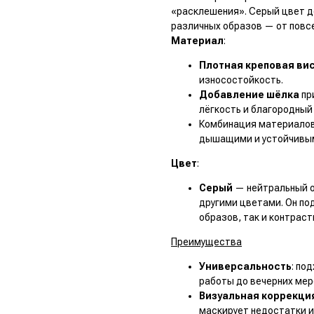
«расклешения». Серый цвет д
различных образов — от повс
Материал
:
Плотная креповая ви
износостойкость.
Добавление шёлка
пр
лёгкость и благородный
Комбинация материалов
дышащими и устойчивым
Цвет
:
Серый
— нейтральный о
другими цветами. Он по
образов, так и контрас
Преимущества
Универсальность
: по
работы до вечерних мер
Визуальная коррекци
маскирует недостатки и