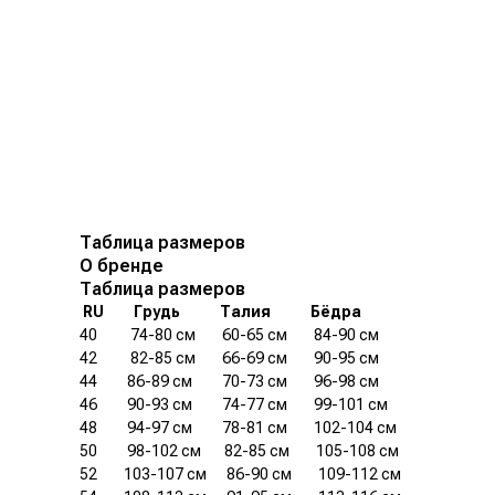
Таблица размеров
О бренде
Таблица размеров
.
RU
.........
Грудь
............
Талия
............
Бёдра
40
..........
74-80 см
........
60-65 см
........
84-90 см
42
..........
82-85 см
........
66-69 см
........
90-95 см
44
.........
86-89 см
.........
70-73 см
........
96-98 см
46
.........
90-93 см
.........
74-77 см
........
99-101 см
48
.........
94-97 см
.........
78-81 см
........
102-104 см
50
.........
98-102 см
.......
82-85 см
........
105-108 см
52
........
103-107 см
......
86-90 см
........
109-112 см