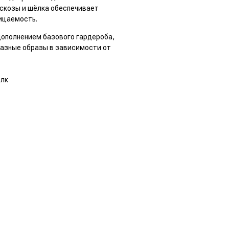
искозы и шёлка обеспечивает
ицаемость.
дополнением базового гардероба,
азные образы в зависимости от
елк