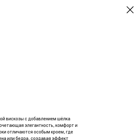
вой вискозы с добавлением шёлка
сочетающая элегантность, комфорт и
юки отличаются особым кроем, где
на или бедра, создавая эффект