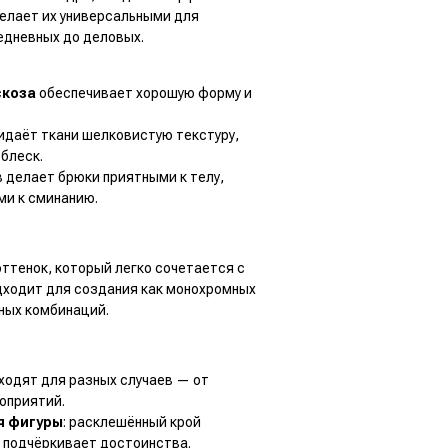
елает их универсальными для
едневных до деловых.
скоза
обеспечивает хорошую форму и
идаёт ткани шелковистую текстуру,
 блеск.
 делает брюки приятными к телу,
и к сминанию.
ттенок, который легко сочетается с
дходит для создания как монохромных
тных комбинаций.
дходят для разных случаев — от
оприятий.
я фигуры
: расклешённый крой
 подчёркивает достоинства.