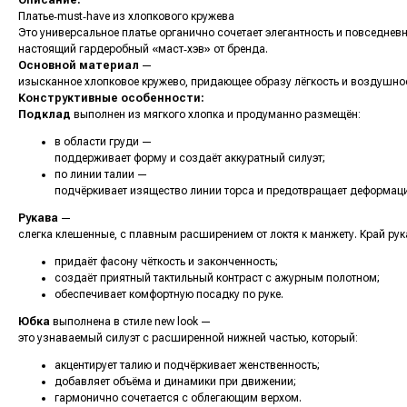
Описание:
Платье‑must‑have из хлопкового кружева
Это универсальное платье органично сочетает элегантность и повседнев
настоящий гардеробный «маст‑хэв» от бренда.
Основной материал
—
изысканное хлопковое кружево, придающее образу лёгкость и воздушно
Конструктивные особенности:
Подклад
выполнен из мягкого хлопка и продуманно размещён:
в области груди —
поддерживает форму и создаёт аккуратный силуэт;
по линии талии —
подчёркивает изящество линии торса и предотвращает деформац
Рукава
—
слегка клешенные, с плавным расширением от локтя к манжету. Край рук
придаёт фасону чёткость и законченность;
создаёт приятный тактильный контраст с ажурным полотном;
обеспечивает комфортную посадку по руке.
Юбка
выполнена в стиле
new look
—
это узнаваемый силуэт с расширенной нижней частью, который:
акцентирует талию и подчёркивает женственность;
добавляет объёма и динамики при движении;
гармонично сочетается с облегающим верхом.