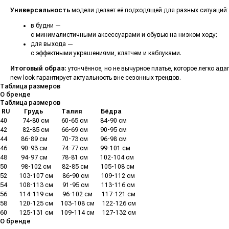
Универсальность
модели делает её подходящей для разных ситуаций:
в будни —
с минималистичными аксессуарами и обувью на низком ходу;
для выхода —
с эффектными украшениями, клатчем и каблуками.
Итоговый образ:
утончённое, но не вычурное платье, которое легко а
new look
гарантирует актуальность вне сезонных трендов.
Таблица размеров
О бренде
Таблица размеров
.
RU
.........
Грудь
............
Талия
............
Бёдра
40
..........
74-80 см
........
60-65 см
........
84-90 см
42
..........
82-85 см
........
66-69 см
........
90-95 см
44
.........
86-89 см
.........
70-73 см
........
96-98 см
46
.........
90-93 см
.........
74-77 см
........
99-101 см
48
.........
94-97 см
.........
78-81 см
........
102-104 см
50
.........
98-102 см
.......
82-85 см
........
105-108 см
52
........
103-107 см
......
86-90 см
........
109-112 см
54
........
108-113 см
......
91-95 см
........
113-116 см
56
........
114-119 см
......
96-102 см
......
117-121 см
58
........
120-125 см
.....
103-108 см
.....
122-126 см
60
........
125-131 см
.....
109-114 см
.....
127-132 см
О бренде