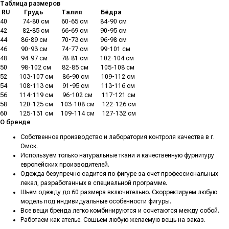
Таблица размеров
.
RU
.........
Грудь
............
Талия
............
Бёдра
40
..........
74-80 см
........
60-65 см
........
84-90 см
42
..........
82-85 см
........
66-69 см
........
90-95 см
44
.........
86-89 см
.........
70-73 см
........
96-98 см
46
.........
90-93 см
.........
74-77 см
........
99-101 см
48
.........
94-97 см
.........
78-81 см
........
102-104 см
50
.........
98-102 см
.......
82-85 см
........
105-108 см
52
........
103-107 см
......
86-90 см
........
109-112 см
54
........
108-113 см
......
91-95 см
........
113-116 см
56
........
114-119 см
......
96-102 см
......
117-121 см
58
........
120-125 см
.....
103-108 см
.....
122-126 см
60
........
125-131 см
.....
109-114 см
.....
127-132 см
О бренде
Собственное производство и лаборатория контроля качества в г.
Омск.
Используем только натуральные ткани и качественную фурнитуру
европейских производителей.
Одежда безупречно садится по фигуре за счет профессиональных
лекал, разработанных в специальной программе.
Шьем одежду до 60 размера включительно. Скорректируем любую
модель под индивидуальные особенности фигуры.
Все вещи бренда легко комбинируются и сочетаются между собой.
Работаем как ателье. Сошьем любую желаемую вещь на заказ.