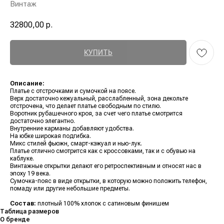
Винтаж
32800,00
р.
КУПИТЬ
Описание:
Платье с отстрочками и сумочкой на поясе.
Верх достаточно кежуальный, расслабленный, зона декольте
отстрочена, что делает платье свободным по стилю.
Воротник рубашечного кроя, за счет чего платье смотрится
достаточно элегантно.
Внутренние карманы добавляют удобства.
На юбке широкая подгибка.
Микс стилей фьюжн, смарт-кэжуал и нью-лук.
Платье отлично смотрится как с кроссовками, так и с обувью на
каблуке.
Винтажные открытки делают его ретроспективным и относят нас в
эпоху 19 века.
Сумочка-пояс в виде открытки, в которую можно положить телефон,
помаду или другие небольшие предметы.
Состав:
плотный 100% хлопок с сатиновым финишем
Таблица размеров
О бренде