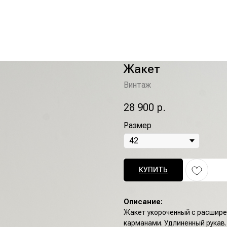
Жакет
Винтаж
28 900
р.
Размер
КУПИТЬ
Описание:
Жакет укороченный с расшире
карманами. Удлиненный рукав