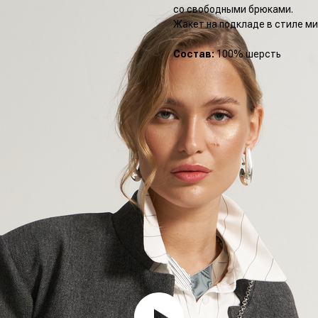
со свободными брюками.
Жакет на подкладе в стиле ми
Состав:
100% шерсть