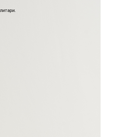
литари.