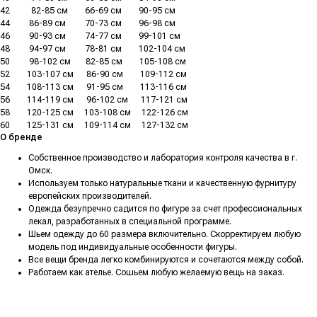
42
..........
82-85 см
........
66-69 см
........
90-95 см
44
.........
86-89 см
.........
70-73 см
........
96-98 см
46
.........
90-93 см
.........
74-77 см
........
99-101 см
48
.........
94-97 см
.........
78-81 см
........
102-104 см
50
.........
98-102 см
.......
82-85 см
........
105-108 см
52
........
103-107 см
......
86-90 см
........
109-112 см
54
........
108-113 см
......
91-95 см
........
113-116 см
56
........
114-119 см
......
96-102 см
......
117-121 см
58
........
120-125 см
.....
103-108 см
.....
122-126 см
60
........
125-131 см
.....
109-114 см
.....
127-132 см
О бренде
Собственное производство и лаборатория контроля качества в г.
Омск.
Используем только натуральные ткани и качественную фурнитуру
европейских производителей.
Одежда безупречно садится по фигуре за счет профессиональных
лекал, разработанных в специальной программе.
Шьем одежду до 60 размера включительно. Скорректируем любую
модель под индивидуальные особенности фигуры.
Все вещи бренда легко комбинируются и сочетаются между собой.
Работаем как ателье. Сошьем любую желаемую вещь на заказ.