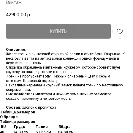
Винтаж
42900,00
р.
КУПИТЬ
Описание:
Жилет-тренч с винтажной открыткой сзади в стиле Арти. Открытка 19
века была взята из антикварной коллекции одной француженки и
перенесена на ткань.
Открытка обрамлена винтажным кружевом, которое соответствует
кружеву на платье девочки в открытке.
Тренч не пропускает воду. Нежный сливочный цвет с серым
оттенком. Шелковый подклад.
Накладные карманы и крупный замок делают тренч по-настоящему
современным.
Смешение стиля милитари и нежных романтичных элементов
создают изюминку и неповторимость.
Состав:
хлопок с пропиткой
Таблица размеров
О бренде
Таблица размеров
.
RU
.........
Грудь
............
Талия
............
Бёдра
40
..........
74-80 см
........
60-65 см
........
84-90 см