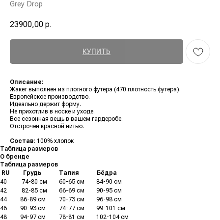
Grey Drop
23900,00
р.
КУПИТЬ
Описание:
Жакет выполнен из плотного футера (470 плотность футера).
Европейское производство.
Идеально держит форму.
Не прихотлив в носке и уходе.
Все сезонная вещь в вашем гардеробе.
Отстрочен красной нитью.
Состав:
100% хлопок
Таблица размеров
О бренде
Таблица размеров
.
RU
.........
Грудь
............
Талия
............
Бёдра
40
..........
74-80 см
........
60-65 см
........
84-90 см
42
..........
82-85 см
........
66-69 см
........
90-95 см
44
.........
86-89 см
.........
70-73 см
........
96-98 см
46
.........
90-93 см
.........
74-77 см
........
99-101 см
48
.........
94-97 см
.........
78-81 см
........
102-104 см