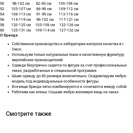
50
.........
98-102 см
.......
82-85 см
........
105-108 см
52
........
103-107 см
......
86-90 см
........
109-112 см
54
........
108-113 см
......
91-95 см
........
113-116 см
56
........
114-119 см
......
96-102 см
......
117-121 см
58
........
120-125 см
.....
103-108 см
.....
122-126 см
60
........
125-131 см
.....
109-114 см
.....
127-132 см
О бренде
Собственное производство и лаборатория контроля качества в г.
Омск.
Используем только натуральные ткани и качественную фурнитуру
европейских производителей.
Одежда безупречно садится по фигуре за счет профессиональных
лекал, разработанных в специальной программе.
Шьем одежду до 60 размера включительно. Скорректируем любую
модель под индивидуальные особенности фигуры.
Все вещи бренда легко комбинируются и сочетаются между собой.
Работаем как ателье. Сошьем любую желаемую вещь на заказ.
Смотрите также