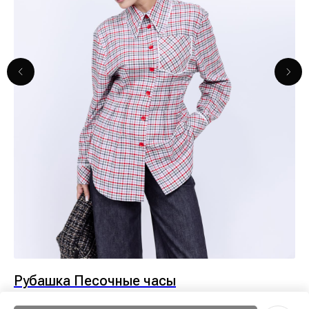
Рубашка Песочные часы
С
21 900
р.
48