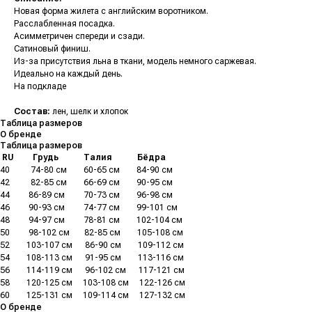
Новая форма жилета с английским воротником.
Расслабленная посадка.
Асимметричен спереди и сзади.
Сатиновый финиш.
Из-за присутствия льна в ткани, модель немного саржевая.
Идеально на каждый день.
На подкладе
Состав:
лен, шелк и хлопок
Таблица размеров
О бренде
Таблица размеров
.
RU
.........
Грудь
............
Талия
............
Бёдра
40
..........
74-80 см
........
60-65 см
........
84-90 см
42
..........
82-85 см
........
66-69 см
........
90-95 см
44
.........
86-89 см
.........
70-73 см
........
96-98 см
46
.........
90-93 см
.........
74-77 см
........
99-101 см
48
.........
94-97 см
.........
78-81 см
........
102-104 см
50
.........
98-102 см
.......
82-85 см
........
105-108 см
52
........
103-107 см
......
86-90 см
........
109-112 см
54
........
108-113 см
......
91-95 см
........
113-116 см
56
........
114-119 см
......
96-102 см
......
117-121 см
58
........
120-125 см
.....
103-108 см
.....
122-126 см
60
........
125-131 см
.....
109-114 см
.....
127-132 см
О бренде