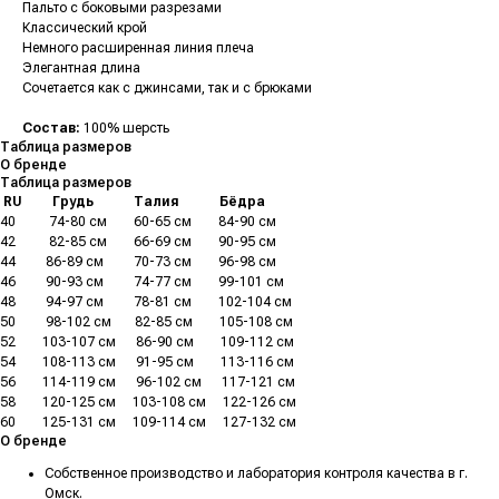
Пальто с боковыми разрезами
Классический крой
Немного расширенная линия плеча
Элегантная длина
Сочетается как с джинсами, так и с брюками
Состав:
100% шерсть
Таблица размеров
О бренде
Таблица размеров
.
RU
.........
Грудь
............
Талия
............
Бёдра
40
..........
74-80 см
........
60-65 см
........
84-90 см
42
..........
82-85 см
........
66-69 см
........
90-95 см
44
.........
86-89 см
.........
70-73 см
........
96-98 см
46
.........
90-93 см
.........
74-77 см
........
99-101 см
48
.........
94-97 см
.........
78-81 см
........
102-104 см
50
.........
98-102 см
.......
82-85 см
........
105-108 см
52
........
103-107 см
......
86-90 см
........
109-112 см
54
........
108-113 см
......
91-95 см
........
113-116 см
56
........
114-119 см
......
96-102 см
......
117-121 см
58
........
120-125 см
.....
103-108 см
.....
122-126 см
60
........
125-131 см
.....
109-114 см
.....
127-132 см
О бренде
Собственное производство и лаборатория контроля качества в г.
Омск.