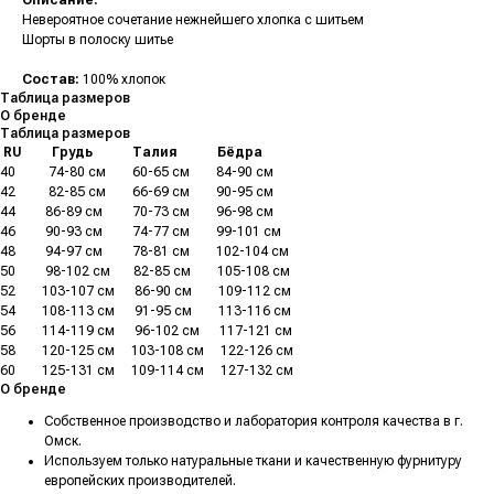
Описание:
Невероятное сочетание нежнейшего хлопка с шитьем
Шорты в полоску шитье
Состав:
100% хлопок
Таблица размеров
О бренде
Таблица размеров
.
RU
.........
Грудь
............
Талия
............
Бёдра
40
..........
74-80 см
........
60-65 см
........
84-90 см
42
..........
82-85 см
........
66-69 см
........
90-95 см
44
.........
86-89 см
.........
70-73 см
........
96-98 см
46
.........
90-93 см
.........
74-77 см
........
99-101 см
48
.........
94-97 см
.........
78-81 см
........
102-104 см
50
.........
98-102 см
.......
82-85 см
........
105-108 см
52
........
103-107 см
......
86-90 см
........
109-112 см
54
........
108-113 см
......
91-95 см
........
113-116 см
56
........
114-119 см
......
96-102 см
......
117-121 см
58
........
120-125 см
.....
103-108 см
.....
122-126 см
60
........
125-131 см
.....
109-114 см
.....
127-132 см
О бренде
Собственное производство и лаборатория контроля качества в г.
Омск.
Используем только натуральные ткани и качественную фурнитуру
европейских производителей.