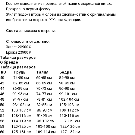
Костюм выполнен из премиальной ткани с люрексной нитью.
Прекрасно держит форму.
Жилет подбит вторым слоем из хлопка+сатин c оригинальным
изображением открыток XIX века Франции.
Состав:
вискоза с шерстью
Стоимость отдельно:
Жилет 23900 ₽
Брюки 23900 ₽
Таблица размеров
О бренде
Таблица размеров
.
RU
.........
Грудь
............
Талия
............
Бёдра
40
..........
74-80 см
........
60-65 см
........
84-90 см
42
..........
82-85 см
........
66-69 см
........
90-95 см
44
.........
86-89 см
.........
70-73 см
........
96-98 см
46
.........
90-93 см
.........
74-77 см
........
99-101 см
48
.........
94-97 см
.........
78-81 см
........
102-104 см
50
.........
98-102 см
.......
82-85 см
........
105-108 см
52
........
103-107 см
......
86-90 см
........
109-112 см
54
........
108-113 см
......
91-95 см
........
113-116 см
56
........
114-119 см
......
96-102 см
......
117-121 см
58
........
120-125 см
.....
103-108 см
.....
122-126 см
60
........
125-131 см
.....
109-114 см
.....
127-132 см