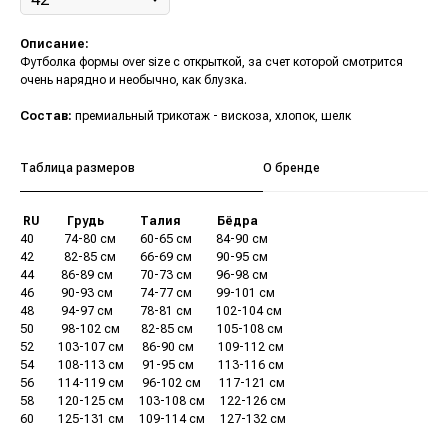
Описание:
Футболка формы over size с открыткой, за счет которой смотрится
очень нарядно и необычно, как блузка.
Состав:
премиальный трикотаж - вискоза, хлопок, шелк
Таблица размеров
О бренде
.
RU
.........
Грудь
............
Талия
............
Бёдра
40
..........
74-80 см
........
60-65 см
........
84-90 см
42
..........
82-85 см
........
66-69 см
........
90-95 см
44
.........
86-89 см
.........
70-73 см
........
96-98 см
46
.........
90-93 см
.........
74-77 см
........
99-101 см
48
.........
94-97 см
.........
78-81 см
........
102-104 см
50
.........
98-102 см
.......
82-85 см
........
105-108 см
52
........
103-107 см
......
86-90 см
........
109-112 см
54
........
108-113 см
......
91-95 см
........
113-116 см
56
........
114-119 см
......
96-102 см
......
117-121 см
58
........
120-125 см
.....
103-108 см
.....
122-126 см
60
........
125-131 см
.....
109-114 см
.....
127-132 см