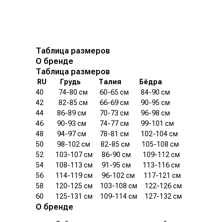
Таблица размеров
О бренде
Таблица размеров
.
RU
.........
Грудь
............
Талия
............
Бёдра
40
..........
74-80 см
........
60-65 см
........
84-90 см
42
..........
82-85 см
........
66-69 см
........
90-95 см
44
.........
86-89 см
.........
70-73 см
........
96-98 см
46
.........
90-93 см
.........
74-77 см
........
99-101 см
48
.........
94-97 см
.........
78-81 см
........
102-104 см
50
.........
98-102 см
.......
82-85 см
........
105-108 см
52
........
103-107 см
......
86-90 см
........
109-112 см
54
........
108-113 см
......
91-95 см
........
113-116 см
56
........
114-119 см
......
96-102 см
......
117-121 см
58
........
120-125 см
.....
103-108 см
.....
122-126 см
60
........
125-131 см
.....
109-114 см
.....
127-132 см
О бренде