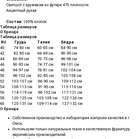
Свитшот с кружевом из футера 470 плотности.
Акцентный рукав
Состав:
100% хлопок
Таблица размеров
О бренде
Таблица размеров
.
RU
.........
Грудь
............
Талия
............
Бёдра
40
..........
74-80 см
........
60-65 см
........
84-90 см
42
..........
82-85 см
........
66-69 см
........
90-95 см
44
.........
86-89 см
.........
70-73 см
........
96-98 см
46
.........
90-93 см
.........
74-77 см
........
99-101 см
48
.........
94-97 см
.........
78-81 см
........
102-104 см
50
.........
98-102 см
.......
82-85 см
........
105-108 см
52
........
103-107 см
......
86-90 см
........
109-112 см
54
........
108-113 см
......
91-95 см
........
113-116 см
56
........
114-119 см
......
96-102 см
......
117-121 см
58
........
120-125 см
.....
103-108 см
.....
122-126 см
60
........
125-131 см
.....
109-114 см
.....
127-132 см
О бренде
Собственное производство и лаборатория контроля качества в г.
Омск.
Используем только натуральные ткани и качественную фурнитуру
европейских производителей.