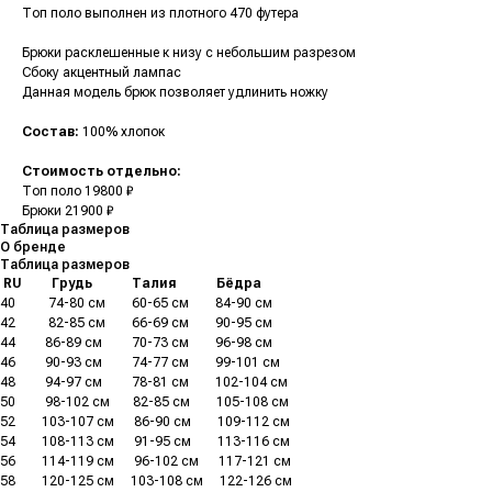
Топ поло выполнен из плотного 470 футера
Брюки расклешенные к низу с небольшим разрезом
Сбоку акцентный лампас
Данная модель брюк позволяет удлинить ножку
Состав:
100% хлопок
Стоимость отдельно:
Топ поло 19800 ₽
Брюки 21900 ₽
Таблица размеров
О бренде
Таблица размеров
.
RU
.........
Грудь
............
Талия
............
Бёдра
40
..........
74-80 см
........
60-65 см
........
84-90 см
42
..........
82-85 см
........
66-69 см
........
90-95 см
44
.........
86-89 см
.........
70-73 см
........
96-98 см
46
.........
90-93 см
.........
74-77 см
........
99-101 см
48
.........
94-97 см
.........
78-81 см
........
102-104 см
50
.........
98-102 см
.......
82-85 см
........
105-108 см
52
........
103-107 см
......
86-90 см
........
109-112 см
54
........
108-113 см
......
91-95 см
........
113-116 см
56
........
114-119 см
......
96-102 см
......
117-121 см
58
........
120-125 см
.....
103-108 см
.....
122-126 см