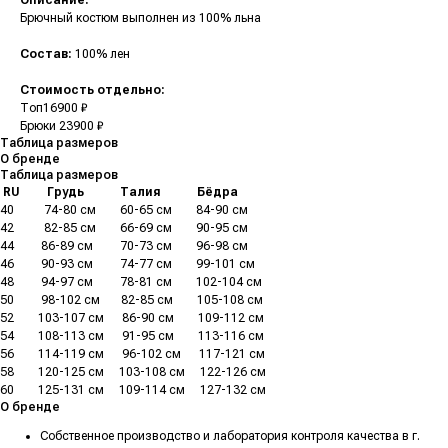
Описание:
Брючный костюм выполнен из 100% льна
Состав:
100% лен
Стоимость отдельно:
Топ16900 ₽
Брюки 23900 ₽
Таблица размеров
О бренде
Таблица размеров
.
RU
.........
Грудь
............
Талия
............
Бёдра
40
..........
74-80 см
........
60-65 см
........
84-90 см
42
..........
82-85 см
........
66-69 см
........
90-95 см
44
.........
86-89 см
.........
70-73 см
........
96-98 см
46
.........
90-93 см
.........
74-77 см
........
99-101 см
48
.........
94-97 см
.........
78-81 см
........
102-104 см
50
.........
98-102 см
.......
82-85 см
........
105-108 см
52
........
103-107 см
......
86-90 см
........
109-112 см
54
........
108-113 см
......
91-95 см
........
113-116 см
56
........
114-119 см
......
96-102 см
......
117-121 см
58
........
120-125 см
.....
103-108 см
.....
122-126 см
60
........
125-131 см
.....
109-114 см
.....
127-132 см
О бренде
Собственное производство и лаборатория контроля качества в г.