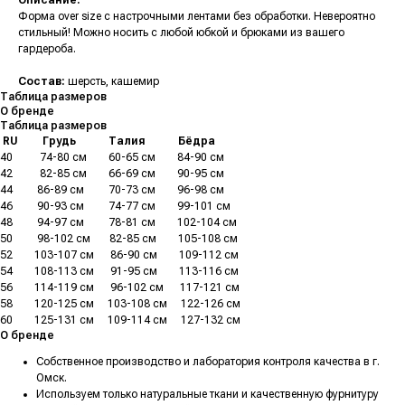
Описание:
Форма over size с настрочными лентами без обработки. Невероятно
стильный! Можно носить с любой юбкой и брюками из вашего
гардероба.
Состав:
шерсть, кашемир
Таблица размеров
О бренде
Таблица размеров
.
RU
.........
Грудь
............
Талия
............
Бёдра
40
..........
74-80 см
........
60-65 см
........
84-90 см
42
..........
82-85 см
........
66-69 см
........
90-95 см
44
.........
86-89 см
.........
70-73 см
........
96-98 см
46
.........
90-93 см
.........
74-77 см
........
99-101 см
48
.........
94-97 см
.........
78-81 см
........
102-104 см
50
.........
98-102 см
.......
82-85 см
........
105-108 см
52
........
103-107 см
......
86-90 см
........
109-112 см
54
........
108-113 см
......
91-95 см
........
113-116 см
56
........
114-119 см
......
96-102 см
......
117-121 см
58
........
120-125 см
.....
103-108 см
.....
122-126 см
60
........
125-131 см
.....
109-114 см
.....
127-132 см
О бренде
Собственное производство и лаборатория контроля качества в г.
Омск.
Используем только натуральные ткани и качественную фурнитуру